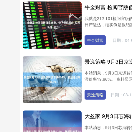
我就是212 T01检阅
日产途达，结实倒是很结实。
牛金财富
日期：04-
本站消息，9月3日京源转债收
溢价率19.66%。 资料显
景逸策略
日期：03-1
本站消息，9月3日芯海转债收