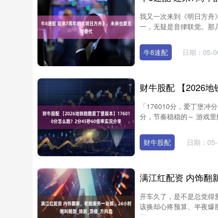
我又一次来到《明日方舟》
一，无疑是音律联觉。那几
牛8速配
日期：05-0
「176010分，爱丁堡冲
分，节奏稳稳的～ 游戏里触
财牛股配
日期：05-
开车久了，是不是总觉得
该换却心疼预算、半夜爆
能....