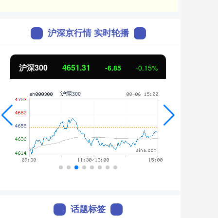
沪深京行情 实时轮播
北证50
1122.88
创业
3.42
0.30%
话题标签