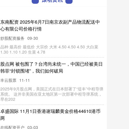
东
南
配
资
0
2
5
年
6
月
7
日
南
京
农
副
产
品
物
流
配
送
中
有
限
公
司
价
格
行
2
心
情
炒股配资服务
品
种
最
价
最
低
价
大
宗
价
大
米
4
.5
0
4
.5
0
4
.5
0
大
白
菜
.3
0
1
.1
0
1
.2
0
生
菜
4
.7
8
09-30
高
1
股
点
网
被
围
了
？
台
湾
尚
未
统
一
，
中
国
已
经
被
美
日
菲
“封
锁
围
堵
”，
我
们
如
何
破
包
韩
局
丰云股票
11-11
2
0
2
5
年
股
点
，
美
国
正
式
在
日
本
部
署
了
“堤
丰
”中
程
导
弹
统
。
并
非
美
国
在
亚
太
地
区
第
一
次
部
署
中
程
导
弹
系
统
，
在
2
0
9
月
系
网
这
早
2
卓
盛
国
际
1
月
1
日
香
港
谢
瑞
麟
黄
金
价
格
4
4
6
1
0
港
币
1
两
在线配资开户
03-03