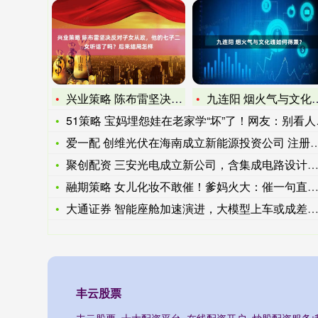
兴业策略 陈布雷坚决反对子女从政，他的七子二女听话了吗？后来
九连阳 烟火气与文化魂如何得兼？
51策略 宝妈埋怨娃在老家学“坏”了！网友：别看人小，可会看
爱一配 创维光伏在海南成立新能源投资公司 注册资本1亿
聚创配资 三安光电成立新公司，含集成电路设计业务
融期策略 女儿化妆不敢催！爹妈火大：催一句直接甩脸色，不走亲
大通证券 智能座舱加速演进，大模型上车或成差异化竞争关键
丰云股票
丰云股票_十大配资平台_在线配资开户_炒股配资服