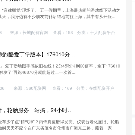
“音律联觉”现场了。 五一假期里，上海最热闹的游戏线下活动之
天，我身边有不少朋友前仆后继地前往上海，其中有从开服....
6
来源：长城配资官网
查看：
193
分类：
十大配资平台
财牛股配 【2026地铁跑酷爱丁堡版本】176010分怎么跑？2分45秒60倍率实况分享
分」 爱丁堡地图手感依旧在线！2分45秒冲到60倍率，拿下176010
发了“再跑46870分就能超过上一次首....
06
来源：360配资网
查看：
169
分类：
在线配资开户
满江红配资 内饰翻新，轮胎服务一站搞，24小时随叫随到_焕新_顶棚_方向盘
爱车少了点“精气神”？内饰真皮磨得发亮、仪表台老化显旧、轮胎
胎叫天天不应？在广东省茂名市化州市广海东二路，藏着一家