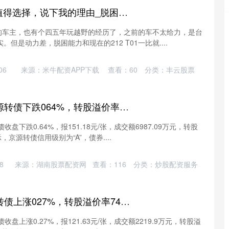
牛金财富 检阅官版值得选择，说下我的理由_脱困_马得_能力
官版的车主，也有个四五年玩越野的经历了，之前的车不太给力，是台
但是动力差，脱困能力和现在的212 T01一比就....
06
来源：米牛配资APP下载
查看：
60
分类：
丰云股票
景逸策略 9月3日京源转债下跌064%，转股溢价率1966%
盘下跌0.64%，报151.18元/张，成交额6987.09万元，转股
示，京源转债信用级别为“A”，债券....
8
来源：湖南股票配资网
查看：
116
分类：
炒股配资服务
大盈家 9月3日芯海转债上涨027%，转股溢价率7446%
盘上涨0.27%，报121.63元/张，成交额2219.9万元，转股溢