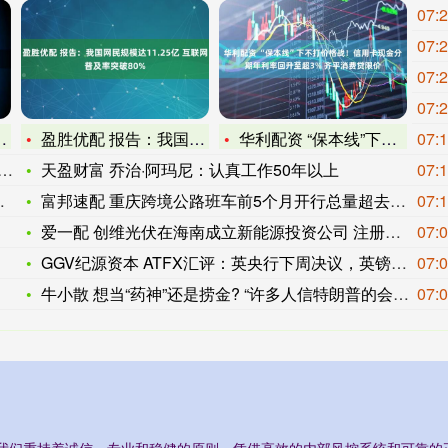
07:
07:
07:
07:
盈胜优配 报告：我国网民规模达11.25亿 互联网普及率突破
华利配资 “保本线”下不打价格战！信用卡现金分期年利率回升至
07:
天盈财富 乔治·阿玛尼：认真工作50年以上
07:
富邦速配 重庆跨境公路班车前5个月开行总量超去年全年
07:
爱一配 创维光伏在海南成立新能源投资公司 注册资本1亿
07:
GGV纪源资本 ATFX汇评：英央行下周决议，英镑跌穿近半年
07:
牛小散 想当“药神”还是捞金? “许多人信特朗普的会花更多钱
07:
务:我们秉持着诚信、专业和稳健的原则，凭借高效的内部风控系统和可靠