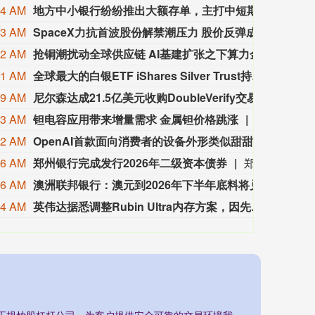
24 AM
地方中小银行纷纷推出大额存单，主打中短期产品
近期，
23 AM
SpaceX力抗首波股份解禁潮压力 股价反弹成交爆量
Spac
22 AM
抢铜潮扰动全球供应链 AI基建扩张之下算力金属供应承压
AI算
21 AM
全球最大的白银ETF iShares Silver Trust持仓量较前日增加42.17吨
截至202
19 AM
尼尔森达成21.5亿美元收购DoubleVerify交易
尼尔森控
13 AM
钽电容应用带来增量需求 金属钽价格跳涨
今年以来，
12 AM
OpenAI首款面向消费者的设备外形类似甜甜圈 售价或超300美元
知情人士
06 AM
郑州银行完成发行2026年二级资本债券
郑州银行(06196)发布公告，经国家金融监督管理总局河南监管局和中国人民银行批准，本行于近日在全国银行间债券市场成功发行“郑州银行股份有限公司2026年二级资本债券”(本期债券)。本期债券于2026年8月4日簿记建档，并于2026年8月6日完成缴款，发行规模为人民币60亿元，为10年期固定利率债券，票面利率为1.97%，在第5年末附有条件的发行人赎回权。本期债券募集资金将依据适用法律和监管部门的批准，用于补充本行二级资本。
06 AM
澳洲联邦银行：澳元到2026年下半年底料将兑主要货币走弱
澳洲联邦
04 AM
英伟达据悉调整Rubin Ultra内存方案，因先进存储供应面临压力
8月7日
的正规炒股杠杆公司，为客户提供安全可靠的交易环境我