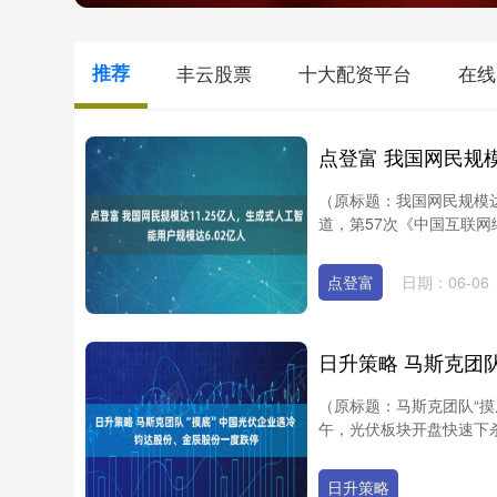
推荐
丰云股票
十大配资平台
在线
（原标题：我国网民规模达
道，第57次《中国互联网络
点登富
日期：06-06
（原标题：马斯克团队“摸
午，光伏板块开盘快速下杀，钧
日升策略