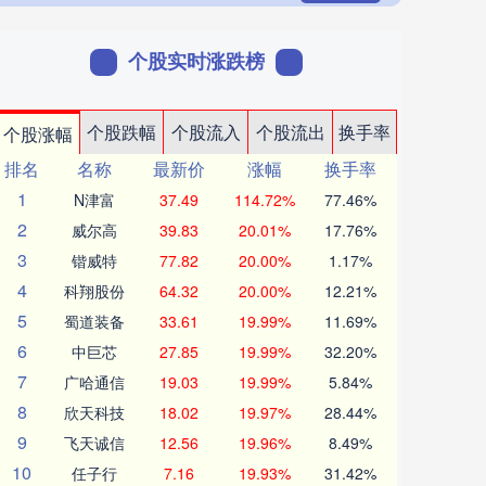
个股实时涨跌榜
个股跌幅
个股流入
个股流出
换手率
个股涨幅
排名
名称
最新价
涨幅
换手率
1
N津富
37.49
114.72%
77.46%
2
威尔高
39.83
20.01%
17.76%
3
锴威特
77.82
20.00%
1.17%
4
科翔股份
64.32
20.00%
12.21%
5
蜀道装备
33.61
19.99%
11.69%
6
中巨芯
27.85
19.99%
32.20%
7
广哈通信
19.03
19.99%
5.84%
8
欣天科技
18.02
19.97%
28.44%
9
飞天诚信
12.56
19.96%
8.49%
10
任子行
7.16
19.93%
31.42%