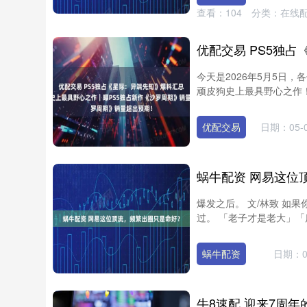
查看：
104
分类：
在线
今天是2026年5月5日
顽皮狗史上最具野心之作！接
深证成指
14110.12
92
0.57%
-34.08
-0.
优配交易
日期：05-
蜗牛配资 网易这位
爆发之后。 文/林致 如
过。 「老子才是老大」「
蜗牛配资
日期：0