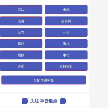
高法
全国
值得
嘉多网
发布
一浪
菇质
道指
指数
银行
美国
卓盛国际
全部话题标签
关注 丰云股票