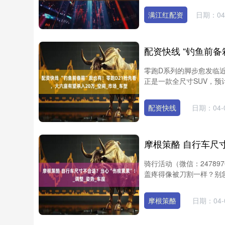
满江红配资
日期：04
零跑D系列的脚步愈发临近
正是一款全尺寸SUV，预
配资快线
日期：04-
骑行活动（微信：2478
盖疼得像被刀割一样？别急
摩根策酪
日期：04-