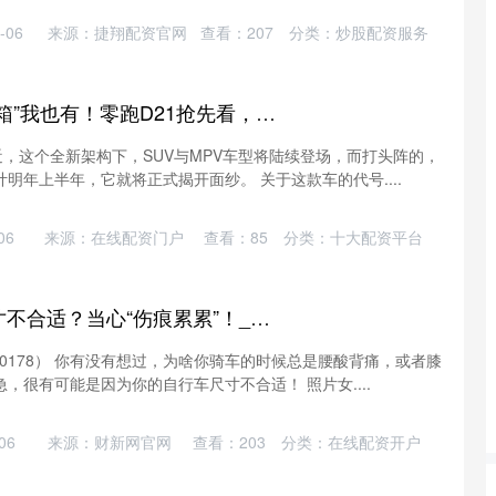
-06
来源：捷翔配资官网
查看：
207
分类：
炒股配资服务
配资快线 “钓鱼前备箱”我也有！零跑D21抢先看，大六座有望杀入20万_空间_市场_车型
，这个全新架构下，SUV与MPV车型将陆续登场，而打头阵的，
计明年上半年，它就将正式揭开面纱。 关于这款车的代号....
06
来源：在线配资门户
查看：
85
分类：
十大配资平台
摩根策酪 自行车尺寸不合适？当心“伤痕累累”！_调整_姿势_车座
970178） 你有没有想过，为啥你骑车的时候总是腰酸背痛，或者膝
，很有可能是因为你的自行车尺寸不合适！ 照片女....
06
来源：财新网官网
查看：
203
分类：
在线配资开户