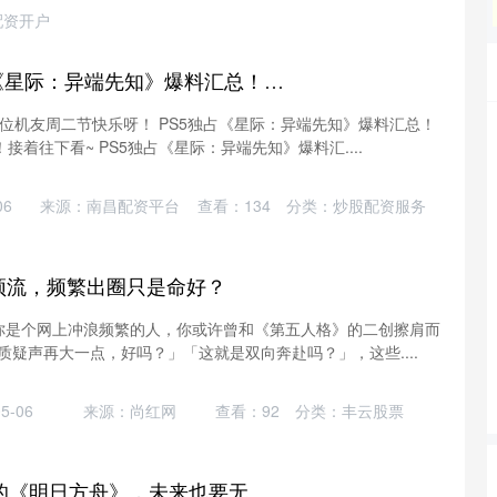
配资开户
优配交易 PS5独占《星际：异端先知》爆料汇总！顽皮狗史上最具野心之作｜曝PS5独占新作《沙罗周期》销量超出预期！
，各位机友周二节快乐呀！ PS5独占《星际：异端先知》爆料汇总！
着往下看~ PS5独占《星际：异端先知》爆料汇....
沪深300
4651.31
24%
-6.85
-0.15%
06
来源：南昌配资平台
查看：
134
分类：
炒股配资服务
顶流，频繁出圈只是命好？
果你是个网上冲浪频繁的人，你或许曾和《第五人格》的二创擦肩而
质疑声再大一点，好吗？」「这就是双向奔赴吗？」，这些....
5-06
来源：尚红网
查看：
92
分类：
丰云股票
牛8速配 迎来7周年的《明日方舟》，未来也要无可替代